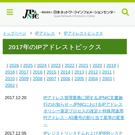
メ
トップページ
IPアドレス
IPアドレストピックス
>
>
イ
ン
2017年のIPアドレストピックス
コ
ン
テ
｜
2026
｜
2025
｜
2024
｜
2023
｜
2022
｜
2021
｜
2020
｜
2019
｜
ン
2018
｜
2017
｜
2016
｜
2015
｜
2014
｜
2013
｜
2012
｜
2011
｜
ツ
2010
｜
2009
｜
2008
｜
2007
｜
2006
｜
2005
｜
2004
｜
2003
｜
へ
2002
｜
ジ
ャ
2017.12.20
IPアドレス管理業務に関するJPNIC文書施
ン
行のお知らせ～JPNICにおけるIPアドレス
プ
ポリシー策定プロセスの改定と特殊用途用
す
る
PIアドレス・AS番号の割り当て基準の変更
～
2017.12.05
IPレジストリシステムおよびJPIRRシステ