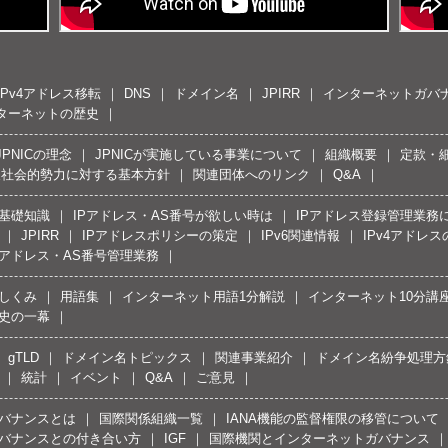
IPv4アドレス移転
DNS
ドメイン名
JPIRR
インターネットガバ
ターネットの歴史
JPNICの理念
JPNICが実施している事業について
組織概要
定款・
反社会的勢力に対する基本方針
関連団体へのリンク
Q&A
の基礎知識
IPアドレス・AS番号が欲しい時は
IPアドレス登録管理業務
JPIRR
IPアドレスポリシーの策定
IPv6関連情報
IPv4アドレ
Pアドレス・AS番号管理業務
しくみ
用語集
インターネット用語1分解説
インターネット10分講
史の一幕
gTLD
ドメイン名トピックス
関連事業紹介
ドメイン名紛争処理方針
統計
イベント
Q&A
ご意見
バナンスとは
国際関係組織一覧
IANA機能の監督権限の移管について
バナンスとの付き合い方
IGF
国際機関とインターネットガバナンス