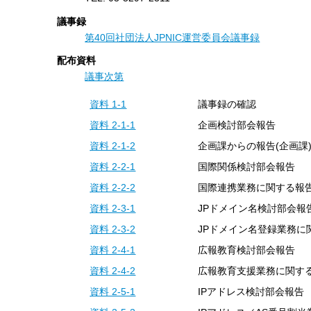
す
議事録
る
第40回社団法人JPNIC運営委員会議事録
配布資料
議事次第
資料 1-1
議事録の確認
資料 2-1-1
企画検討部会報告
資料 2-1-2
企画課からの報告(企画課
資料 2-2-1
国際関係検討部会報告
資料 2-2-2
国際連携業務に関する報告
資料 2-3-1
JPドメイン名検討部会報
資料 2-3-2
JPドメイン名登録業務に関
資料 2-4-1
広報教育検討部会報告
資料 2-4-2
広報教育支援業務に関する
資料 2-5-1
IPアドレス検討部会報告