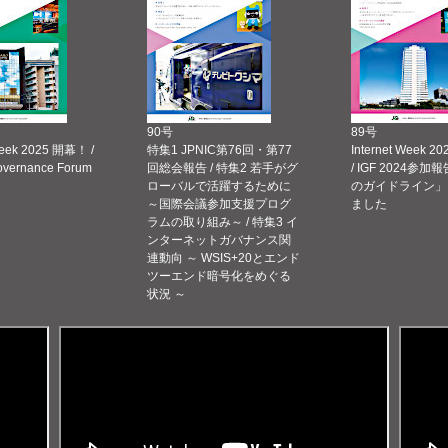
90号
89号
Week 2025 開幕！ /
特集1 JPNIC第76回・第77
Internet Week
Governance Forum
回総会報告 / 特集2 若手がグ
/ IGF 2024参加報
ローバルで活躍するために
のガイドライン」
～国際会議参加支援プログ
ました
ラムの取り組み～ / 特集3 イ
ンターネットガバナンス関
連動向 ～ WSIS+20とエンド
ツーエンド暗号化をめぐる
状況 ～