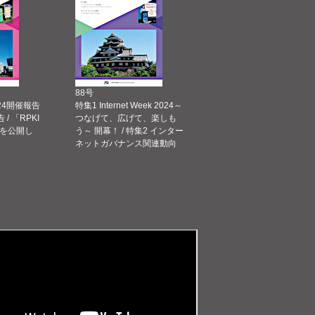
88号
 2024開催報告
特集1 Internet Week 2024～
告 / 「RPKI
つなげて、広げて、楽しも
を公開し
う～ 開幕！ / 特集2 インター
ネットガバナンス関連動向