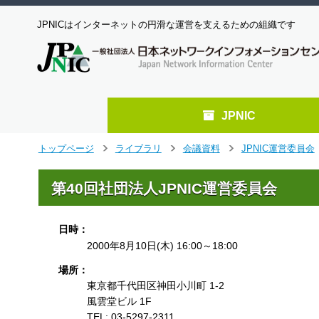
JPNICはインターネットの円滑な運営を支えるための組織です
JPNIC
メ
トップページ
ライブラリ
会議資料
JPNIC運営委員会
>
>
>
イ
ン
第40回社団法人JPNIC運営委員会
コ
ン
テ
日時：
ン
2000年8月10日(木) 16:00～18:00
ツ
へ
場所：
ジ
東京都千代田区神田小川町 1-2
ャ
風雲堂ビル 1F
ン
TEL: 03-5297-2311
プ