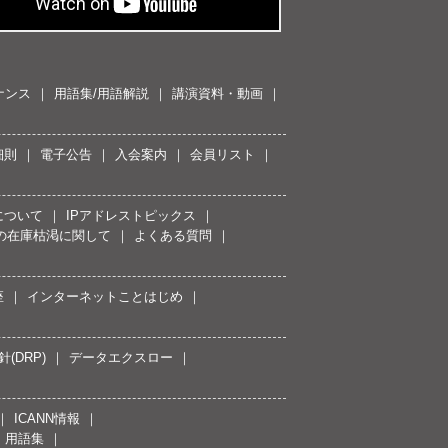
ナンス
用語集/用語解説
講演資料・動画
細則
電子公告
入会案内
会員リスト
について
IPアドレストピックス
スの在庫枯渇に関して
よくある質問
座
インターネットことはじめ
(DRP)
データエクスロー
ICANN情報
用語集