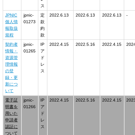
ス
JPNIC
jpnic-
定
2022.6.13
2022.6.13
2022.6.13
-
個人情
01273
款
報取扱
約
規程
款
契約者
jpnic-
IP
2022.4.15
2022.5.16
2022.4.15
2024
情報・
01265
ア
資源管
ド
理情報
レ
の登
ス
録・更
新につ
いて
電子証
jpnic-
IP
2022.4.15
2022.5.16
2022.4.15
2023
明書を
01266
ア
用いた
ド
申請者
レ
認証に
ス
ついて