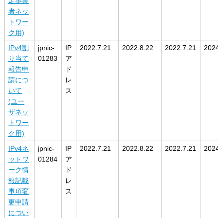
定事業
者ネッ
トワー
ク用)
IPv4割
jpnic-
IP
2022.7.21
2022.8.22
2022.7.21
2024
り当て
01283
ア
報告申
ド
請につ
レ
いて
ス
(ユー
ザネッ
トワー
ク用)
IPv4ネ
jpnic-
IP
2022.7.21
2022.8.22
2022.7.21
2024
ットワ
01284
ア
ーク情
ド
報記載
レ
事項変
ス
更申請
につい