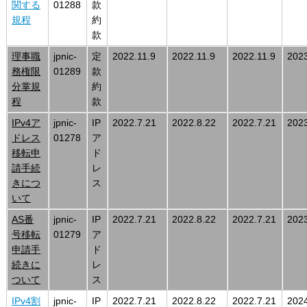
関する
01288
款
規程
約
款
理事職
jpnic-
定
2022.11.9
2022.11.9
2022.11.9
2023
務権限
01289
款
分掌規
約
程
款
IPv4ア
jpnic-
IP
2022.7.21
2022.8.22
2022.7.21
2023
ドレス
01278
ア
移転申
ド
請手続
レ
きにつ
ス
いて
AS番
jpnic-
IP
2022.7.21
2022.8.22
2022.7.21
2023
号移転
01279
ア
申請手
ド
続きに
レ
ついて
ス
IPv4割
jpnic-
IP
2022.7.21
2022.8.22
2022.7.21
2024