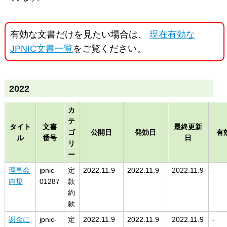
有効な文書だけを見たい場合は、
現在有効な
JPNIC文書一覧
をご覧ください。
2022
カ
テ
タイト
文書
最終更新
ゴ
公開日
発効日
有
ル
番号
日
リ
ー
理事会
jpnic-
定
2022.11.9
2022.11.9
2022.11.9
-
内規
01287
款
約
款
謝金に
jpnic-
定
2022.11.9
2022.11.9
2022.11.9
-