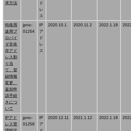
求方法
ド
レ
ス
特殊用
jpnic-
IP
2020.10.1
2020.11.2
2022.1.18
2022
途用プ
01254
ア
ロバイ
ド
ダ非依
レ
存アド
ス
レス割
り当
て、登
録情報
変更、
返却申
請手続
きにつ
いて
IPアド
jpnic-
IP
2020.12.11
2021.1.12
2022.1.18
2022
レス管
01258
ア
理指定
ド