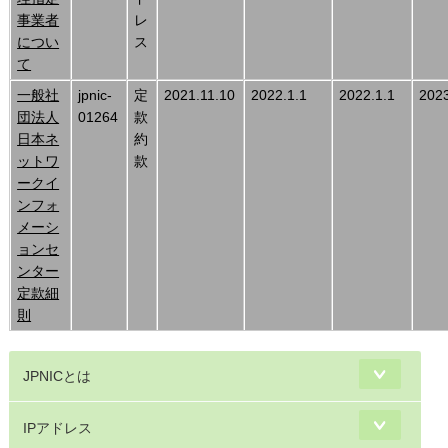
事業者
レ
につい
ス
て
一般社
jpnic-
定
2021.11.10
2022.1.1
2022.1.1
2023
団法人
01264
款
日本ネ
約
ットワ
款
ークイ
ンフォ
メーシ
ョンセ
ンター
定款細
則
JPNICとは
IPアドレス