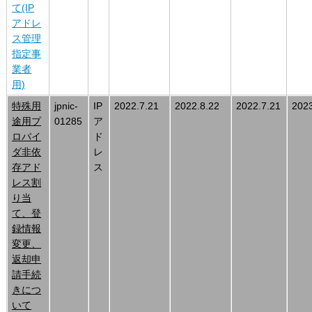
て(IP
アドレ
ス管理
指定事
業者
用)
特殊用
jpnic-
IP
2022.7.21
2022.8.22
2022.7.21
2023
途用プ
01285
ア
ロバイ
ド
ダ非依
レ
存アド
ス
レス割
り当
て、登
録情報
変更、
返却申
請手続
きにつ
いて