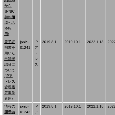
から
JPNIC
契約組
織への
移転
用)
電子証
jpnic-
IP
2019.8.1
2019.10.1
2022.1.18
2022
明書を
01241
ア
用いた
ド
申請者
レ
認証に
ス
ついて
(IPア
ドレス
管理指
定事業
者用)
情報の
jpnic-
IP
2019.8.1
2019.10.1
2022.1.18
2022
開示請
01242
ア