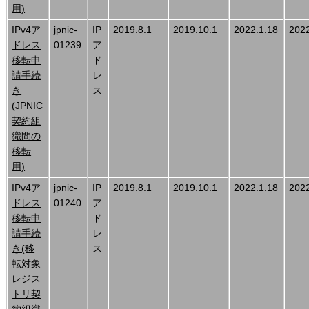
用)
IPv4ア
jpnic-
IP
2019.8.1
2019.10.1
2022.1.18
2022
ドレス
01239
ア
移転申
ド
請手続
レ
き
ス
(JPNIC
契約組
織間の
移転
用)
IPv4ア
jpnic-
IP
2019.8.1
2019.10.1
2022.1.18
2022
ドレス
01240
ア
移転申
ド
請手続
レ
き(移
ス
転対象
レジス
トリ契
約組織