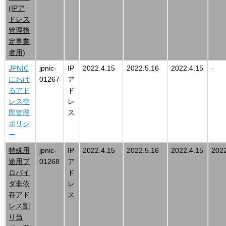
(IPア
ドレス
管理指
定事業
者用)
JPNIC
jpnic-
IP
2022.4.15
2022.5.16
2022.4.15
-
におけ
01267
ア
るアド
ド
レス空
レ
間管理
ス
ポリシ
ー
特殊用
jpnic-
IP
2022.4.15
2022.5.16
2022.4.15
2022
途用プ
01268
ア
ロバイ
ド
ダ非依
レ
存アド
ス
レス割
り当