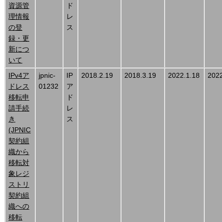
資源管
ド
理情報
レ
の登
ス
録・更
新につ
いて
IPv4ア
jpnic-
IP
2018.2.19
2018.3.19
2022.1.18
2022
ドレス
01232
ア
移転申
ド
請手続
レ
き
ス
(JPNIC
契約組
織から
移転対
象レジ
ストリ
契約組
織への
移転