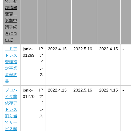
て、登
録情報
変更、
返却申
請手続
きにつ
いて
ＩＰア
jpnic-
IP
2022.4.15
2022.5.16
2022.4.15
-
ドレス
01269
ア
管理指
ド
定事業
レ
者契約
ス
書
プロバ
jpnic-
IP
2022.4.15
2022.5.16
2022.4.15
-
イダ非
01270
ア
依存ア
ド
ドレス
レ
割り当
ス
てサー
ビス契