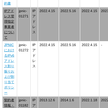
約書
IPアド
jpnic-
IP
2022.4.15
2022.5.16
2022.4.15
2023
レス管
01271
ア
理指定
ド
事業者
レ
につい
ス
て
JPNIC
jpnic-
IP
2022.4.15
2022.5.16
2022.4.15
-
におけ
01272
ア
るIPv6
ド
アドレ
レ
ス割り
ス
振りお
よび割
り当て
ポリシ
ー
契約者
jpnic-
IP
2013.12.6
2014.1.6
2022.1.18
2022
情報・
01182
ア