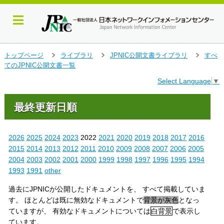
メ
トップページ
ライブラリ
JPNIC公開文書ライブラリ
すべ
＞
＞
＞
イ
てのJPNIC公開文書一覧
ン
Select Language
▼
コ
ン
テ
最終更新日順
ン
ツ
へ
2026
2025
2024
2023
2022
2021
2020
2019
2018
2017
2016
ジ
2015
2014
2013
2012
2011
2010
2009
2008
2007
2006
2005
ャ
2004
2003
2002
2001
2000
1999
1998
1997
1996
1995
1994
ン
1993
1991
other
プ
す
過去にJPNICが公開したドキュメントを、 すべて掲載していま
る
す。 ほとんどは既に無効なドキュメントで
背景が灰色
となっ
ていますが、 有効なドキュメントについては
白背景
で表示し
ています。