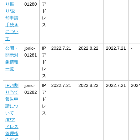
り振
01280
ア
り/返
ド
却申請
レ
手続き
ス
につい
て
公開・
jpnic-
IP
2022.7.21
2022.8.22
2022.7.21
-
開示対
01281
ア
象情報
ド
一覧
レ
ス
IPv4割
jpnic-
IP
2022.7.21
2022.8.22
2022.7.21
2024
り当て
01282
ア
報告申
ド
請につ
レ
いて
ス
(IPア
ドレス
管理指