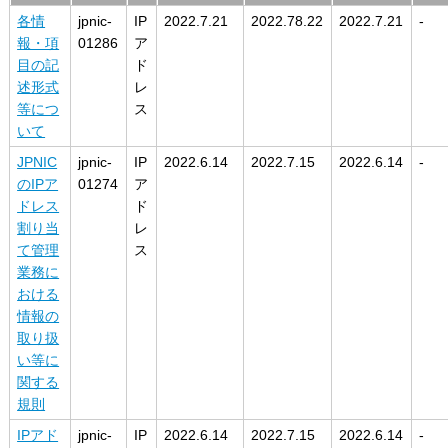
各情
jpnic-
IP
2022.7.21
2022.78.22
2022.7.21
-
報・項
01286
ア
目の記
ド
述形式
レ
等につ
ス
いて
JPNIC
jpnic-
IP
2022.6.14
2022.7.15
2022.6.14
-
のIPア
01274
ア
ドレス
ド
割り当
レ
て管理
ス
業務に
おける
情報の
取り扱
い等に
関する
規則
IPアド
jpnic-
IP
2022.6.14
2022.7.15
2022.6.14
-