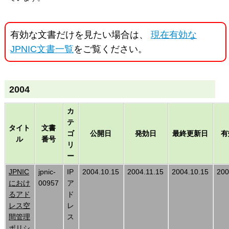
有効な文書だけを見たい場合は、
現在有効な
JPNIC文書一覧
をご覧ください。
2004
カ
テ
タイト
文書
ゴ
公開日
発効日
最終更新日
有
ル
番号
リ
ー
JPNIC
jpnic-
IP
2004.10.15
2004.11.15
2004.10.15
200
におけ
00957
ア
るアド
ド
レス空
レ
間管理
ス
ポリシ