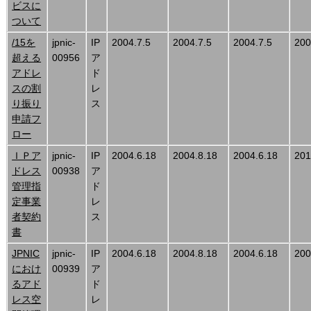
ビスに
ついて
/15を
jpnic-
IP
2004.7.5
2004.7.5
2004.7.5
200
超える
00956
ア
アドレ
ド
スの割
レ
り振り
ス
申請フ
ロー
ＩＰア
jpnic-
IP
2004.6.18
2004.8.18
2004.6.18
201
ドレス
00938
ア
管理指
ド
定事業
レ
者契約
ス
書
JPNIC
jpnic-
IP
2004.6.18
2004.8.18
2004.6.18
200
におけ
00939
ア
るアド
ド
レス空
レ