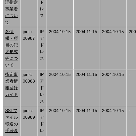
理指定
ド
事業者
レ
につい
ス
て
各情
jpnic-
IP
2004.10.15
2004.11.15
2004.10.15
200
報・項
00987
ア
目の記
ド
述形式
レ
等につ
ス
いて
指定事
jpnic-
IP
2004.10.15
2004.11.15
2004.10.15
-
業者情
00988
ア
報登録
ド
ガイド
レ
ス
SSLフ
jpnic-
IP
2004.10.15
2004.11.15
2004.10.15
-
ァイル
00989
ア
転送の
ド
手続き
レ