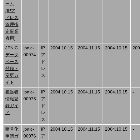
ーム
(IPア
ドレス
管理指
定事業
者用)
JPNIC
jpnic-
IP
2004.10.15
2004.11.15
2004.10.15
200
データ
00974
ア
ベース
ド
登録・
レ
変更ガ
ス
イド
担当者
jpnic-
IP
2004.10.15
2004.11.15
2004.10.15
-
情報登
00975
ア
録ガイ
ド
ド
レ
ス
暗号化
jpnic-
IP
2004.10.15
2004.11.15
2004.10.15
-
申請ガ
00976
ア