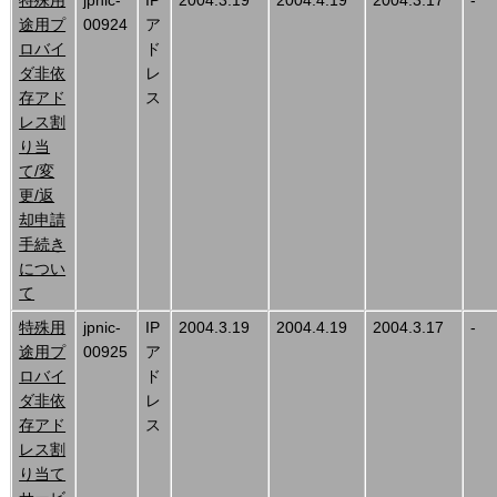
途用プ
00924
ア
ロバイ
ド
ダ非依
レ
存アド
ス
レス割
り当
て/変
更/返
却申請
手続き
につい
て
特殊用
jpnic-
IP
2004.3.19
2004.4.19
2004.3.17
-
途用プ
00925
ア
ロバイ
ド
ダ非依
レ
存アド
ス
レス割
り当て