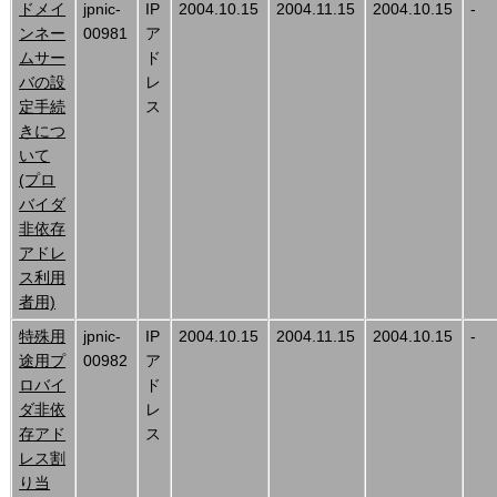
ドメイ
jpnic-
IP
2004.10.15
2004.11.15
2004.10.15
-
ンネー
00981
ア
ムサー
ド
バの設
レ
定手続
ス
きにつ
いて
(プロ
バイダ
非依存
アドレ
ス利用
者用)
特殊用
jpnic-
IP
2004.10.15
2004.11.15
2004.10.15
-
途用プ
00982
ア
ロバイ
ド
ダ非依
レ
存アド
ス
レス割
り当