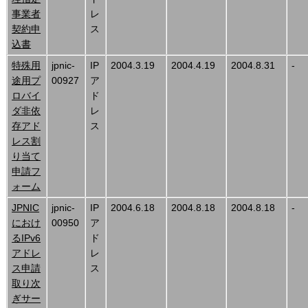
事業者
レ
契約申
ス
込書
特殊用
jpnic-
IP
2004.3.19
2004.4.19
2004.8.31
-
途用プ
00927
ア
ロバイ
ド
ダ非依
レ
存アド
ス
レス割
り当て
申請フ
ォーム
JPNIC
jpnic-
IP
2004.6.18
2004.8.18
2004.8.18
-
におけ
00950
ア
るIPv6
ド
アドレ
レ
ス申請
ス
取り次
ぎサー