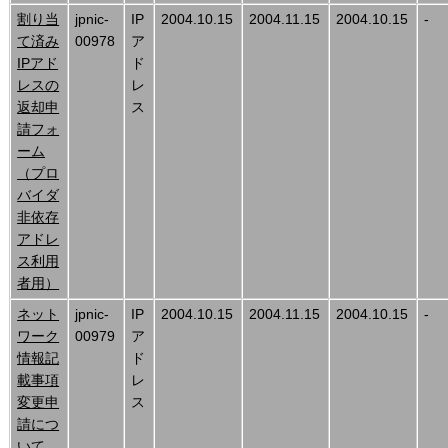
割り当
jpnic-
IP
2004.10.15
2004.11.15
2004.10.15
-
て済み
00978
ア
IPアド
ド
レスの
レ
返却申
ス
請フォ
ーム
（プロ
バイダ
非依存
アドレ
ス利用
者用）
ネット
jpnic-
IP
2004.10.15
2004.11.15
2004.10.15
-
ワーク
00979
ア
情報記
ド
載事項
レ
変更申
ス
請につ
いて