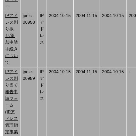
ー
IPアド
jpnic-
IP
2004.10.15
2004.11.15
2004.10.15
200
レス割
00958
ア
り振
ド
り/返
レ
却申請
ス
手続き
につい
て
IPアド
jpnic-
IP
2004.10.15
2004.11.15
2004.10.15
-
レス割
00959
ア
り当て
ド
報告申
レ
請フォ
ス
ーム
(IPア
ドレス
管理指
定事業