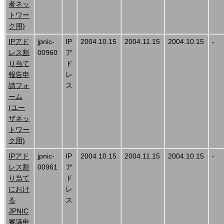
者ネッ
トワー
ク用)
IPアド
jpnic-
IP
2004.10.15
2004.11.15
2004.10.15
-
レス割
00960
ア
り当て
ド
報告申
レ
請フォ
ス
ーム
(ユー
ザネッ
トワー
ク用)
IPアド
jpnic-
IP
2004.10.15
2004.11.15
2004.10.15
-
レス割
00961
ア
り当て
ド
におけ
レ
る
ス
JPNIC
審議申