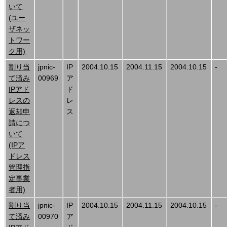
いて
(ユー
ザネッ
トワー
ク用)
割り当
jpnic-
IP
2004.10.15
2004.11.15
2004.10.15
-
て済み
00969
ア
IPアド
ド
レスの
レ
返却申
ス
請につ
いて
(IPア
ドレス
管理指
定事業
者用)
割り当
jpnic-
IP
2004.10.15
2004.11.15
2004.10.15
-
て済み
00970
ア