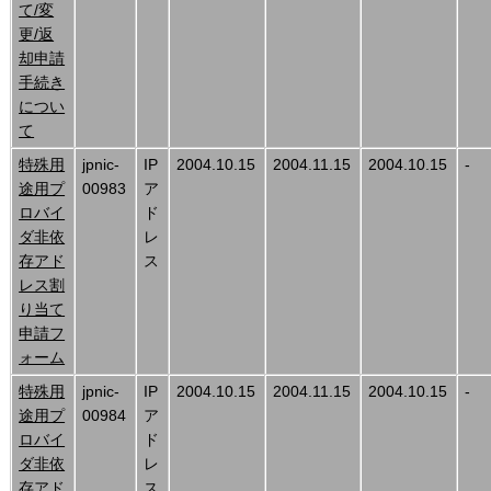
て/変
更/返
却申請
手続き
につい
て
特殊用
jpnic-
IP
2004.10.15
2004.11.15
2004.10.15
-
途用プ
00983
ア
ロバイ
ド
ダ非依
レ
存アド
ス
レス割
り当て
申請フ
ォーム
特殊用
jpnic-
IP
2004.10.15
2004.11.15
2004.10.15
-
途用プ
00984
ア
ロバイ
ド
ダ非依
レ
存アド
ス