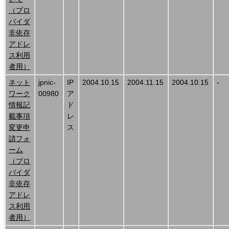
（プロ
バイダ
非依存
アドレ
ス利用
者用）
ネット
jpnic-
IP
2004.10.15
2004.11.15
2004.10.15
-
ワーク
00980
ア
情報記
ド
載事項
レ
変更申
ス
請フォ
ーム
（プロ
バイダ
非依存
アドレ
ス利用
者用）