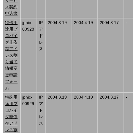
サービ
ス契約
申込書
特殊用
jpnic-
IP
2004.3.19
2004.4.19
2004.3.17
-
途用プ
00928
ア
ロバイ
ド
ダ非依
レ
存アド
ス
レス割
り当て
情報変
更申請
フォー
ム
特殊用
jpnic-
IP
2004.3.19
2004.4.19
2004.3.17
-
途用プ
00929
ア
ロバイ
ド
ダ非依
レ
存アド
ス
レス割