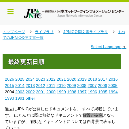
メ
トップページ
ライブラリ
JPNIC公開文書ライブラリ
すべ
＞
＞
＞
イ
てのJPNIC公開文書一覧
ン
Select Language
▼
コ
ン
テ
最終更新日順
ン
ツ
へ
2026
2025
2024
2023
2022
2021
2020
2019
2018
2017
2016
ジ
2015
2014
2013
2012
2011
2010
2009
2008
2007
2006
2005
ャ
2004
2003
2002
2001
2000
1999
1998
1997
1996
1995
1994
ン
1993
1991
other
プ
す
過去にJPNICが公開したドキュメントを、 すべて掲載していま
る
す。 ほとんどは既に無効なドキュメントで
背景が灰色
となっ
ていますが、 有効なドキュメントについては
白背景
で表示し
ています。