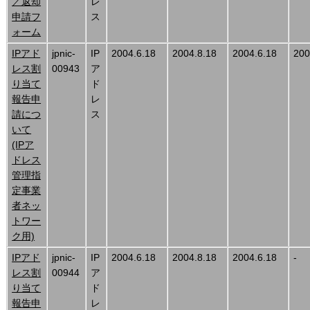
／返却
レ
申請フ
ス
ォーム
IPアド
jpnic-
IP
2004.6.18
2004.8.18
2004.6.18
200
レス割
00943
ア
り当て
ド
報告申
レ
請につ
ス
いて
(IPア
ドレス
管理指
定事業
者ネッ
トワー
ク用)
IPアド
jpnic-
IP
2004.6.18
2004.8.18
2004.6.18
-
レス割
00944
ア
り当て
ド
報告申
レ