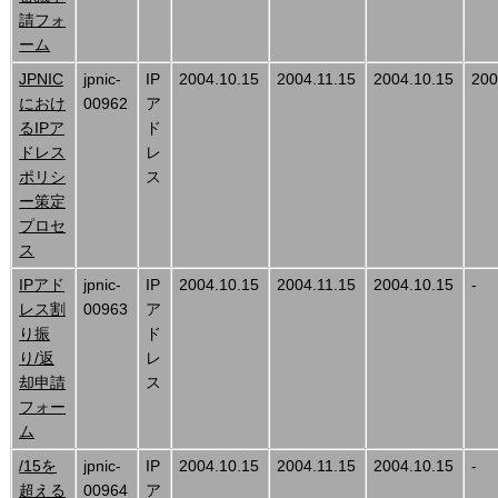
請フォ
ーム
JPNIC
jpnic-
IP
2004.10.15
2004.11.15
2004.10.15
200
におけ
00962
ア
るIPア
ド
ドレス
レ
ポリシ
ス
ー策定
プロセ
ス
IPアド
jpnic-
IP
2004.10.15
2004.11.15
2004.10.15
-
レス割
00963
ア
り振
ド
り/返
レ
却申請
ス
フォー
ム
/15を
jpnic-
IP
2004.10.15
2004.11.15
2004.10.15
-
超える
00964
ア