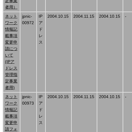
定事業
者用）
ネット
jpnic-
IP
2004.10.15
2004.11.15
2004.10.15
-
ワーク
00972
ア
情報記
ド
載事項
レ
変更申
ス
請につ
いて
(IPア
ドレス
管理指
定事業
者用)
ネット
jpnic-
IP
2004.10.15
2004.11.15
2004.10.15
-
ワーク
00973
ア
情報記
ド
載事項
レ
変更申
ス
請フォ