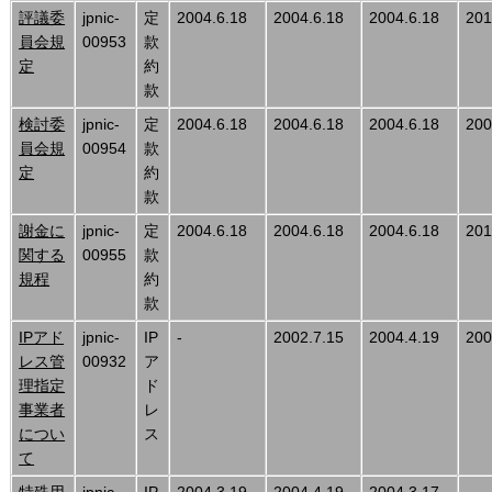
評議委
jpnic-
定
2004.6.18
2004.6.18
2004.6.18
201
員会規
00953
款
定
約
款
検討委
jpnic-
定
2004.6.18
2004.6.18
2004.6.18
200
員会規
00954
款
定
約
款
謝金に
jpnic-
定
2004.6.18
2004.6.18
2004.6.18
201
関する
00955
款
規程
約
款
IPアド
jpnic-
IP
-
2002.7.15
2004.4.19
200
レス管
00932
ア
理指定
ド
事業者
レ
につい
ス
て
特殊用
jpnic-
IP
2004.3.19
2004.4.19
2004.3.17
-