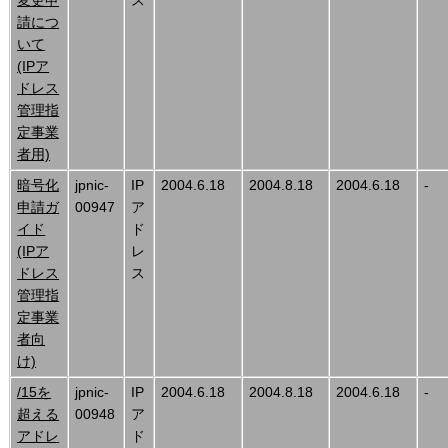
請につ
いて
(IPア
ドレス
管理指
定事業
者用)
暗号化
jpnic-
IP
2004.6.18
2004.8.18
2004.6.18
-
申請ガ
00947
ア
イド
ド
(IPア
レ
ドレス
ス
管理指
定事業
者向
け)
/15を
jpnic-
IP
2004.6.18
2004.8.18
2004.6.18
-
超える
00948
ア
アドレ
ド