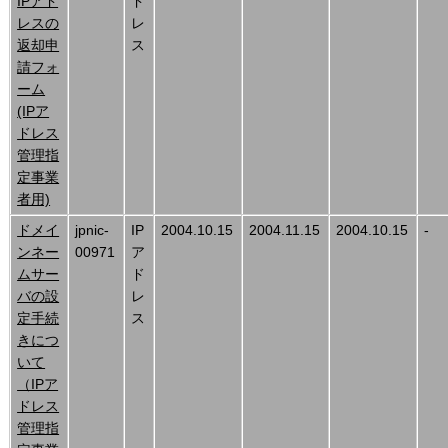
IPアド
ド
レスの
レ
返却申
ス
請フォ
ーム
(IPア
ドレス
管理指
定事業
者用)
ドメイ
jpnic-
IP
2004.10.15
2004.11.15
2004.10.15
-
ンネー
00971
ア
ムサー
ド
バの設
レ
定手続
ス
きにつ
いて
（IPア
ドレス
管理指