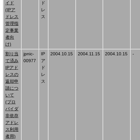
イド
ド
(IPア
レ
ドレス
ス
管理指
定事業
者向
け)
割り当
jpnic-
IP
2004.10.15
2004.11.15
2004.10.15
-
て済み
00977
ア
IPアド
ド
レスの
レ
返却申
ス
請につ
いて
(プロ
バイダ
非依存
アドレ
ス利用
者用)