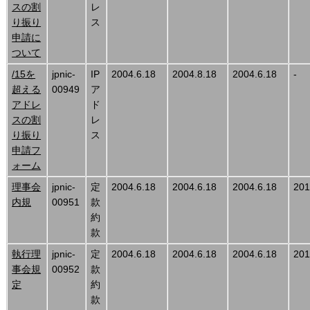
スの割
レ
り振り
ス
申請に
ついて
/15を
jpnic-
IP
2004.6.18
2004.8.18
2004.6.18
-
超える
00949
ア
アドレ
ド
スの割
レ
り振り
ス
申請フ
ォーム
理事会
jpnic-
定
2004.6.18
2004.6.18
2004.6.18
201
内規
00951
款
約
款
執行理
jpnic-
定
2004.6.18
2004.6.18
2004.6.18
201
事会規
00952
款
定
約
款