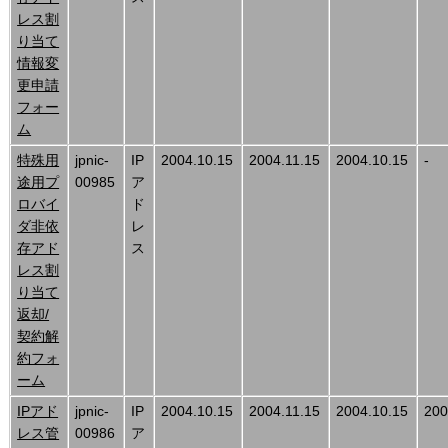
レス割
り当て
情報変
更申請
フォー
ム
特殊用
jpnic-
IP
2004.10.15
2004.11.15
2004.10.15
-
途用プ
00985
ア
ロバイ
ド
ダ非依
レ
存アド
ス
レス割
り当て
返却/
契約解
約フォ
ーム
IPアド
jpnic-
IP
2004.10.15
2004.11.15
2004.10.15
200
レス管
00986
ア