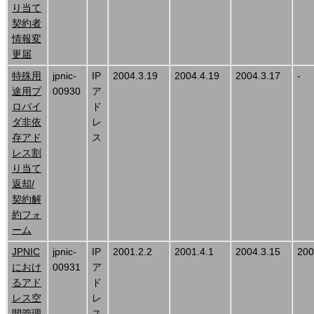
り当て
契約者
情報変
更届
特殊用
jpnic-
IP
2004.3.19
2004.4.19
2004.3.17
-
途用プ
00930
ア
ロバイ
ド
ダ非依
レ
存アド
ス
レス割
り当て
返却/
契約解
約フォ
ーム
JPNIC
jpnic-
IP
2001.2.2
2001.4.1
2004.3.15
200
におけ
00931
ア
るアド
ド
レス空
レ
間管理
ス