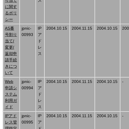
り当て
ス
に関す
るポリ
シー
AS番
jpnic-
IP
2004.10.15
2004.11.15
2004.10.15
200
号割り
00993
ア
当て/
ド
変更/
レ
返却申
ス
請手続
きにつ
いて
Web
jpnic-
IP
2004.10.15
2004.11.15
2004.10.15
-
申請シ
00994
ア
ステム
ド
利用ガ
レ
イド
ス
IPアド
jpnic-
IP
2004.10.15
2004.11.15
2004.10.15
-
レス管
00995
ア
理指定
ド