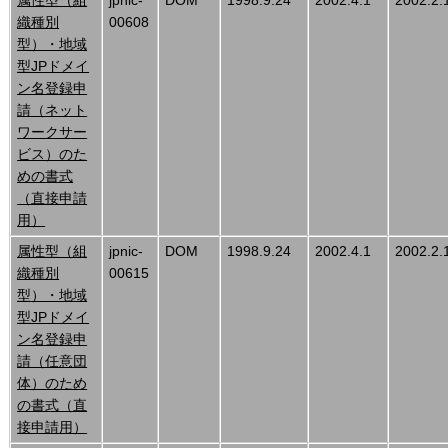
織種別
00608
型）・地域
型JPドメイ
ン名登録申
請（ネット
ワークサー
ビス）のた
めの書式
（直接申請
用）
属性型（組
jpnic-
DOM
1998.9.24
2002.4.1
2002.2.
織種別
00615
型）・地域
型JPドメイ
ン名登録申
請（任意団
体）のため
の書式（直
接申請用）