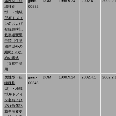
属性型（組
jpnic-
DOM
1998.9.24
2002.4.1
2002.2.
織種別
00532
型）・地域
型JPドメイ
ン名および
登録原簿記
載事項変更
申請（任意
団体以外の
組織）のた
めの書式
（直接申請
用）
属性型（組
jpnic-
DOM
1998.9.24
2002.4.1
2002.2.
織種別
00546
型）・地域
型JPドメイ
ン名および
登録原簿記
載事項変更