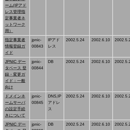
ーム(IPアド
レス管理指
定事業者ネ
ットワーク
用）
指定事業者
jpnic-
IPアド
2002.5.24
2002.6.10
2002.5.
情報登録ガ
00843
レス
イド
JPNIC デー
jpnic-
DB
2002.5.24
2002.6.10
2002.5.
タベース 登
00844
録・変更ガ
イド：一般
向け
ドメインネ
jpnic-
DNS,IP
2002.5.24
2002.6.10
2002.5.
ームサーバ
00845
アドレ
の設定手続
ス
きについて
JPNIC デー
jpnic-
DB
2002.5.24
2002.6.10
2002.5.