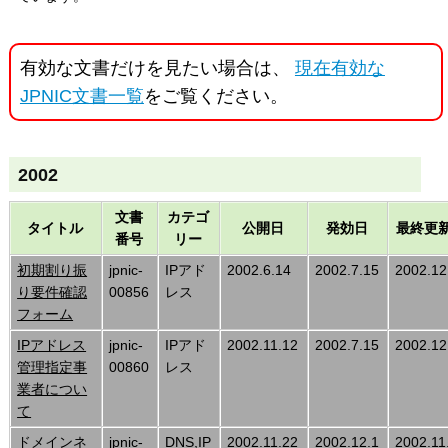
有効な文書だけを見たい場合は、
現在有効な
JPNIC文書一覧
をご覧ください。
2002
文書
カテゴ
タイトル
公開日
発効日
最終更
番号
リー
初期割り振
jpnic-
IPアド
2002.6.14
2002.7.15
2002.12
り要件確認
00856
レス
フォーム
IPアドレス
jpnic-
IPアド
2002.11.12
2002.7.15
2002.12
管理指定事
00860
レス
業者につい
て
ドメインネ
jpnic-
DNS,IP
2002.11.22
2002.12.1
2002.11