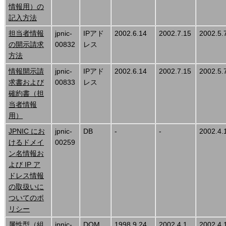
情報用）の
記入方法
担当者情報
jpnic-
IPアド
2002.6.14
2002.7.15
2002.5.
の開示請求
00832
レス
方法
情報開示請
jpnic-
IPアド
2002.6.14
2002.7.15
2002.5.
求書および
00833
レス
確約書（担
当者情報
用）
JPNIC にお
jpnic-
DB
-
-
2002.4.
けるドメイ
00259
ン名情報お
よび IP ア
ドレス情報
の取扱いに
ついてのポ
リシー
属性型（組
jpnic-
DOM
1998.9.24
2002.4.1
2002.4.