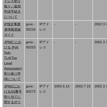
ドレス割り
振り／返却
申請手続き
について
IP指定事業
jpnic-
IPアド
-
-
2002.3.
者情報登録
00216
レス
ガイド
JPNIC にお
jpnic-
IPアド
-
-
2002.3.
ける IPv6
00253
レス
Sub-
TLA(Top
Level
Aggregator)
割り振り申
請について
JPNICにお
jpnic-
IPアド
2002.6.14
2002.7.15
2002.3.
けるAS番号
00273
レス
割り当てに
関するポリ