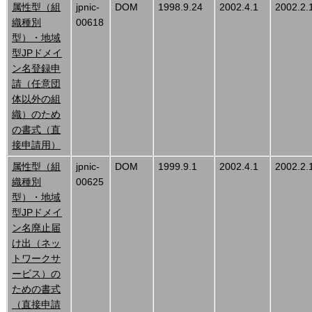
属性型（組
jpnic-
DOM
1998.9.24
2002.4.1
2002.2.
織種別
00618
型）・地域
型JPドメイ
ン名登録申
請（任意団
体以外の組
織）のため
の書式（直
接申請用）
属性型（組
jpnic-
DOM
1999.9.1
2002.4.1
2002.2.
織種別
00625
型）・地域
型JPドメイ
ン名廃止届
け出（ネッ
トワークサ
ービス）の
ための書式
（直接申請