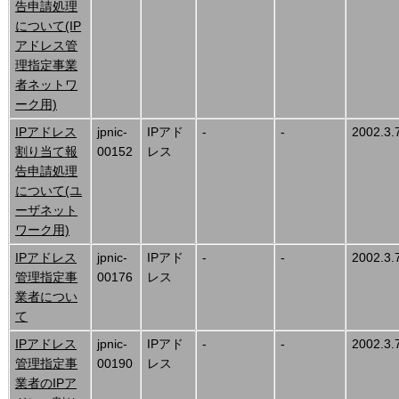
告申請処理
について(IP
アドレス管
理指定事業
者ネットワ
ーク用)
IPアドレス
jpnic-
IPアド
-
-
2002.3.
割り当て報
00152
レス
告申請処理
について(ユ
ーザネット
ワーク用)
IPアドレス
jpnic-
IPアド
-
-
2002.3.
管理指定事
00176
レス
業者につい
て
IPアドレス
jpnic-
IPアド
-
-
2002.3.
管理指定事
00190
レス
業者のIPア