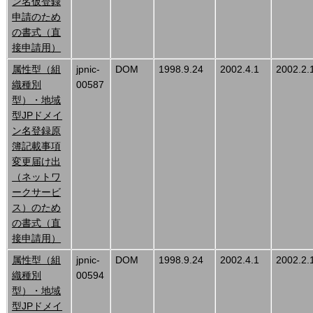
ン名仮登録
申請のため
の書式（直
接申請用）
属性型（組
jpnic-
DOM
1998.9.24
2002.4.1
2002.2.
織種別
00587
型）・地域
型JPドメイ
ン名登録原
簿記載事項
変更届け出
（ネットワ
ークサービ
ス）のため
の書式（直
接申請用）
属性型（組
jpnic-
DOM
1998.9.24
2002.4.1
2002.2.
織種別
00594
型）・地域
型JPドメイ