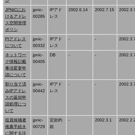
シ
JPNICにお
jpnic-
IPアド
2002.6.14
2002.7.15
2002.3.
けるアドレ
00285
レス
ス空間管理
ポリシ
PIアドレス
jpnic-
IPアド
-
-
2002.3.
について
00332
レス
ネットワー
jpnic-
DB
-
-
2002.3.
ク情報記載
00405
事項変更申
請について
割り当て済
jpnic-
IPアド
-
-
2002.3.
みIPアドレ
00442
レス
スの返却申
請処理につ
いて
役員候補者
jpnic-
定款約
-
2002.3.1
2002.2.
推薦手続き
00729
款
に関する注