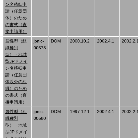
ン名移転申
請（任意団
体）のため
の書式（直
接申請用）
属性型（組
jpnic-
DOM
2000.10.2
2002.4.1
2002.2.
織種別
00573
型）・地域
型JPドメイ
ン名移転申
請（任意団
体以外の組
織）のため
の書式（直
接申請用）
属性型（組
jpnic-
DOM
1997.12.1
2002.4.1
2002.2.
織種別
00580
型）・地域
型JPドメイ