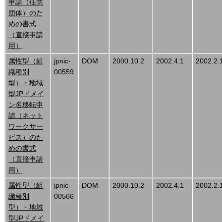
申請（任意
団体）のた
めの書式
（直接申請
用）
属性型（組
jpnic-
DOM
2000.10.2
2002.4.1
2002.2.
織種別
00559
型）・地域
型JPドメイ
ン名移転申
請（ネット
ワークサー
ビス）のた
めの書式
（直接申請
用）
属性型（組
jpnic-
DOM
2000.10.2
2002.4.1
2002.2.
織種別
00566
型）・地域
型JPドメイ