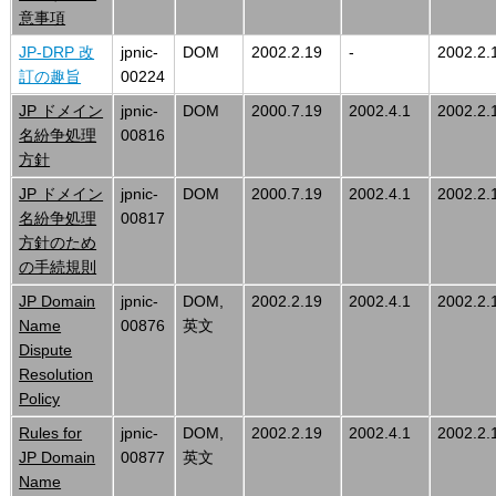
意事項
JP-DRP 改
jpnic-
DOM
2002.2.19
-
2002.2.
訂の趣旨
00224
JP ドメイン
jpnic-
DOM
2000.7.19
2002.4.1
2002.2.
名紛争処理
00816
方針
JP ドメイン
jpnic-
DOM
2000.7.19
2002.4.1
2002.2.
名紛争処理
00817
方針のため
の手続規則
JP Domain
jpnic-
DOM,
2002.2.19
2002.4.1
2002.2.
Name
00876
英文
Dispute
Resolution
Policy
Rules for
jpnic-
DOM,
2002.2.19
2002.4.1
2002.2.
JP Domain
00877
英文
Name