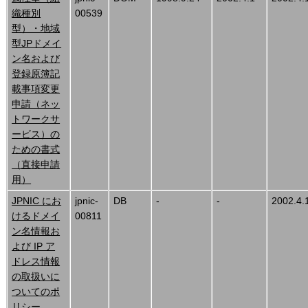
織種別
00539
型）・地域
型JPドメイ
ン名および
登録原簿記
載事項変更
申請（ネッ
トワークサ
ービス）の
ための書式
（直接申請
用）
JPNIC にお
jpnic-
DB
-
-
2002.4.
けるドメイ
00811
ン名情報お
よび IP ア
ドレス情報
の取扱いに
ついてのポ
リシー