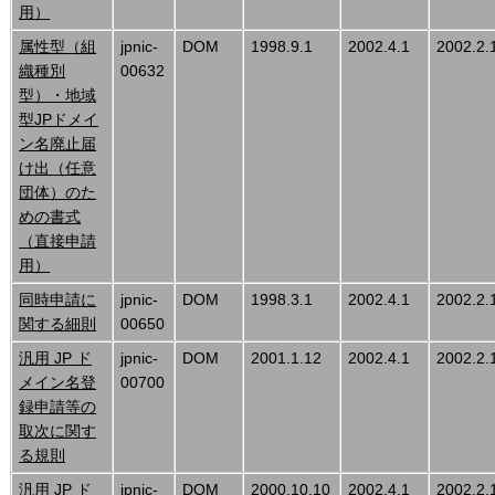
用）
属性型（組
jpnic-
DOM
1998.9.1
2002.4.1
2002.2.
織種別
00632
型）・地域
型JPドメイ
ン名廃止届
け出（任意
団体）のた
めの書式
（直接申請
用）
同時申請に
jpnic-
DOM
1998.3.1
2002.4.1
2002.2.
関する細則
00650
汎用 JP ド
jpnic-
DOM
2001.1.12
2002.4.1
2002.2.
メイン名登
00700
録申請等の
取次に関す
る規則
汎用 JP ド
jpnic-
DOM
2000.10.10
2002.4.1
2002.2.