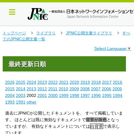
メ
トップページ
ライブラリ
JPNIC公開文書ライブラリ
すべ
＞
＞
＞
イ
てのJPNIC公開文書一覧
ン
Select Language
▼
コ
ン
テ
最終更新日順
ン
ツ
へ
2026
2025
2024
2023
2022
2021
2020
2019
2018
2017
2016
ジ
2015
2014
2013
2012
2011
2010
2009
2008
2007
2006
2005
ャ
2004
2003
2002
2001
2000
1999
1998
1997
1996
1995
1994
ン
1993
1991
other
プ
す
過去にJPNICが公開したドキュメントを、 すべて掲載していま
る
す。 ほとんどは既に無効なドキュメントで
背景が灰色
となっ
ていますが、 有効なドキュメントについては
白背景
で表示し
ています。