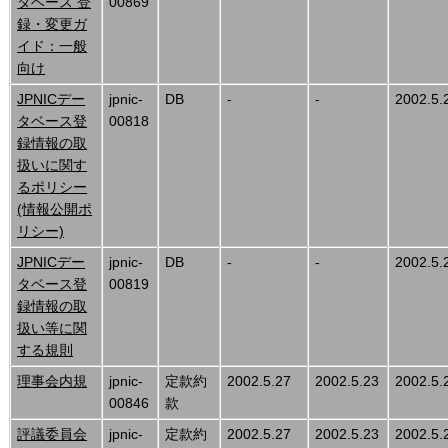
タベース 登
00869
録・変更ガ
イド：一般
向け
JPNICデー
jpnic-
DB
-
-
2002.5.
タベース登
00818
録情報の取
扱いに関す
るポリシー
(情報公開ポ
リシー)
JPNICデー
jpnic-
DB
-
-
2002.5.
タベース登
00819
録情報の取
扱い等に関
する規則
理事会内規
jpnic-
定款約
2002.5.27
2002.5.23
2002.5.
00846
款
評議委員会
jpnic-
定款約
2002.5.27
2002.5.23
2002.5.