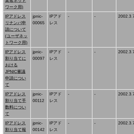
業者ネット
ワーク用)
IPアドレス
jpnic-
IPアド
-
-
2002.3.
リナンバ申
00065
レス
請について
(ユーザネッ
トワーク用)
IPアドレス
jpnic-
IPアド
-
-
2002.3.
割り当てに
00097
レス
おける
JPNIC審議
申請につい
て
IPアドレス
jpnic-
IPアド
-
-
2002.3.
割り当て手
00112
レス
数料につい
て
IPアドレス
jpnic-
IPアド
-
-
2002.3.
割り当て報
00142
レス