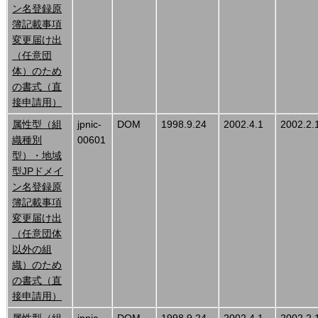
ン名登録原
簿記載事項
変更届け出
（任意団
体）のため
の書式（直
接申請用）
属性型（組
jpnic-
DOM
1998.9.24
2002.4.1
2002.2.
織種別
00601
型）・地域
型JPドメイ
ン名登録原
簿記載事項
変更届け出
（任意団体
以外の組
織）のため
の書式（直
接申請用）
属性型（組
jpnic-
DOM
1998.9.24
2002.4.1
2002.2.