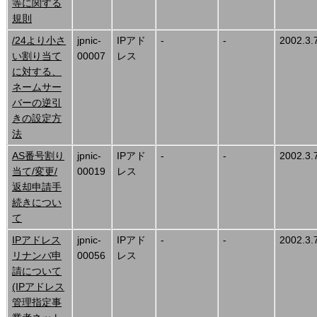
等に関する
規則
/24より小さ
jpnic-
IPアド
-
-
2002.3.
い割り当て
00007
レス
に対する、
ネームサー
バーの逆引
きの設定方
法
AS番号割り
jpnic-
IPアド
-
-
2002.3.
当て/変更/
00019
レス
返却申請手
続きについ
て
IPアドレス
jpnic-
IPアド
-
-
2002.3.
リナンバ申
00056
レス
請について
(IPアドレス
管理指定事