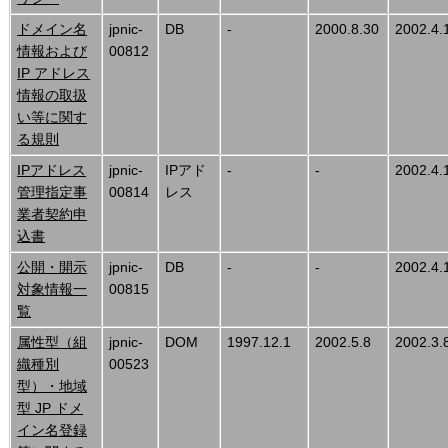
ドメイン名
jpnic-
DB
-
2000.8.30
2002.4.
情報および
00812
IP アドレス
情報の取扱
い等に関す
る規則
IPアドレス
jpnic-
IPアド
-
-
2002.4.
管理指定事
00814
レス
業者契約申
込書
公開・開示
jpnic-
DB
-
-
2002.4.
対象情報一
00815
覧
属性型（組
jpnic-
DOM
1997.12.1
2002.5.8
2002.3.
織種別
00523
型）・地域
型 JP ドメ
イン名登録