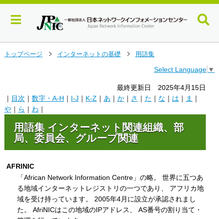
メ
トップページ
インターネットの基礎
用語集
＞
＞
イ
Select Language
▼
ン
コ
最終更新日 2025年4月15日
ン
｜
目次
｜
数字・A-H
｜
I-J
｜
K-Z
｜
あ
｜
か
｜
さ
｜
た
｜
な
｜
は
｜
ま
｜
テ
や
｜
ら
｜
わ
｜
ン
ツ
用語集 インターネット関連組織、部
へ
局、委員会、グループ関連
ジ
ャ
ン
AFRINIC
プ
「African Network Information Centre」の略。 世界に五つあ
す
る地域インターネットレジストリの一つであり、 アフリカ地
る
域を受け持っています。 2005年4月に設立が承認されまし
た。 AfriNICはこの地域のIPアドレス、 AS番号の割り当て・