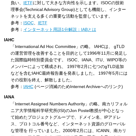
負い、
IETF
に対して大きな方向性を示します。ISOCの技術
理事会(Technical Advisory Group)としても機能し、インター
ネットを支える多くの重要な活動を監督しています。
参考：
ISOC
、
IETF
参考：
インターネット用語1分解説：IABとは
IAHC
「International Ad Hoc Committee」の略。 IAHCは、 gTLD
の運営管理を改善することを目的として1996年11月に発足し
た国際臨時特別委員会です。 ISOC、IANA、ITU、WIPO等の
メンバーによって構成され、 1997年2月に七つのgTLD追加
などを含むIAHC最終報告書を発表しました。 1997年5月には
その役割を終え、解散しました。
参考：
IAHC
(ページ消滅のためInternet Archiveへのリンク)
IANA
「Internet Assigned Numbers Authority」の略。南カリフォル
ニア大学情報科学研究所(ISI)のJon Postel教授が中心となっ
て始めたプロジェクトグループで、ドメイン名、IPアドレ
ス、プロトコル番号など、インターネット資源のグローバル
な管理を 行っていました。2000年2月には、ICANN、南カリ