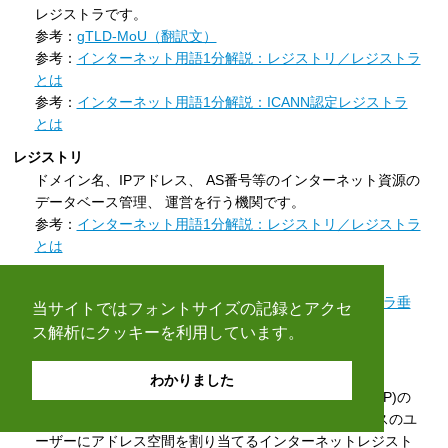
レジストラです。
参考：
gTLD-MoU（翻訳文）
参考：
インターネット用語1分解説：レジストリ／レジストラ
とは
参考：
インターネット用語1分解説：ICANN認定レジストラ
とは
レジストリ
ドメイン名、IPアドレス、 AS番号等のインターネット資源の
データベース管理、 運営を行う機関です。
参考：
インターネット用語1分解説：レジストリ／レジストラ
とは
レジストリ・レジストラ垂直統合
⇒
インターネット用語1分解説：レジストリ・レジストラ垂
当サイトではフォントサイズの記録とアクセ
直統合とは
ス解析にクッキーを利用しています。
ローカルインターネットレジストリ (LIR:Local Internet
Registry)
わかりました
LIRは一般的にインターネットサービスプロバイダー(ISP)の
ことで、 主として自身が提供するネットワークサービスのユ
ーザーにアドレス空間を割り当てるインターネットレジスト