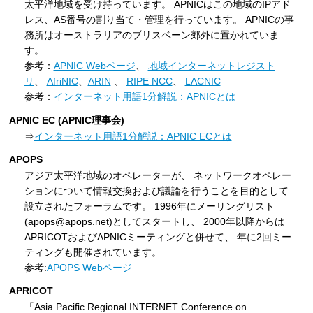
太平洋地域を受け持っています。 APNICはこの地域のIPアド
レス、AS番号の割り当て・管理を行っています。 APNICの事
務所はオーストラリアのブリスベーン郊外に置かれていま
す。
参考：
APNIC Webページ
、
地域インターネットレジスト
リ
、
AfriNIC
、
ARIN
、
RIPE NCC
、
LACNIC
参考：
インターネット用語1分解説：APNICとは
APNIC EC (APNIC理事会)
⇒
インターネット用語1分解説：APNIC ECとは
APOPS
アジア太平洋地域のオペレーターが、 ネットワークオペレー
ションについて情報交換および議論を行うことを目的として
設立されたフォーラムです。 1996年にメーリングリスト
(apops@apops.net)としてスタートし、 2000年以降からは
APRICOTおよびAPNICミーティングと併せて、 年に2回ミー
ティングも開催されています。
参考:
APOPS Webページ
APRICOT
「Asia Pacific Regional INTERNET Conference on