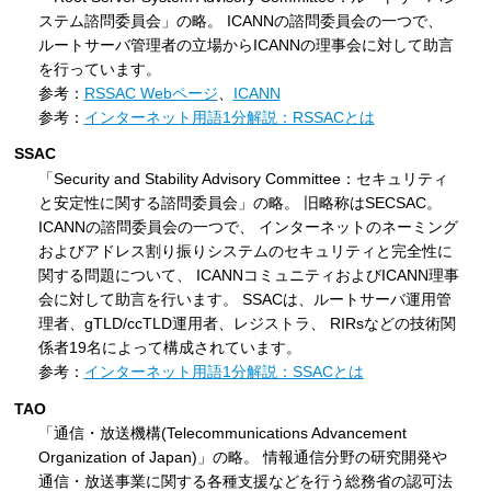
ステム諮問委員会」の略。 ICANNの諮問委員会の一つで、
ルートサーバ管理者の立場からICANNの理事会に対して助言
を行っています。
参考：
RSSAC Webページ
、
ICANN
参考：
インターネット用語1分解説：RSSACとは
SSAC
「Security and Stability Advisory Committee：セキュリティ
と安定性に関する諮問委員会」の略。 旧略称はSECSAC。
ICANNの諮問委員会の一つで、 インターネットのネーミング
およびアドレス割り振りシステムのセキュリティと完全性に
関する問題について、 ICANNコミュニティおよびICANN理事
会に対して助言を行います。 SSACは、ルートサーバ運用管
理者、gTLD/ccTLD運用者、レジストラ、 RIRsなどの技術関
係者19名によって構成されています。
参考：
インターネット用語1分解説：SSACとは
TAO
「通信・放送機構(Telecommunications Advancement
Organization of Japan)」の略。 情報通信分野の研究開発や
通信・放送事業に関する各種支援などを行う総務省の認可法