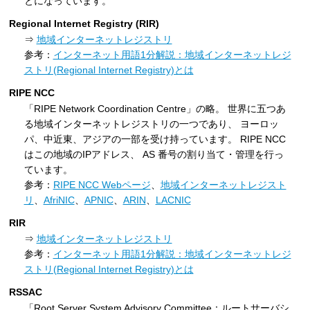
とになっています。
Regional Internet Registry (RIR)
⇒
地域インターネットレジストリ
参考：
インターネット用語1分解説：地域インターネットレジ
ストリ(Regional Internet Registry)とは
RIPE NCC
「RIPE Network Coordination Centre」の略。 世界に五つあ
る地域インターネットレジストリの一つであり、 ヨーロッ
パ、中近東、アジアの一部を受け持っています。 RIPE NCC
はこの地域のIPアドレス、 AS 番号の割り当て・管理を行っ
ています。
参考：
RIPE NCC Webページ
、
地域インターネットレジスト
リ
、
AfriNIC
、
APNIC
、
ARIN
、
LACNIC
RIR
⇒
地域インターネットレジストリ
参考：
インターネット用語1分解説：地域インターネットレジ
ストリ(Regional Internet Registry)とは
RSSAC
「Root Server System Advisory Committee：ルートサーバシ