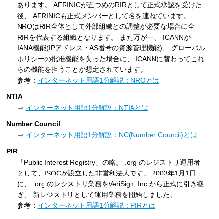
あります。 AFRINICが五つめのRIRとして正式承認を受けた
後、 AFRINICも正式メンバーとして名を連ねています。
NROはRIR全体として外部組織との調整が必要な場合に全
RIRを代表する組織となります。 また万が一、 ICANNが
IANA機能(IPアドレス・AS番号の資源管理機能)、 グローバル
ポリシーの批准機能を失った場合に、 ICANNに替わってこれ
らの機能を担うことが想定されています。
参考：
インターネット用語1分解説：NROとは
NTIA
⇒
インターネット用語1分解説：NTIAとは
Number Council
⇒
インターネット用語1分解説：NC(Number Council)とは
PIR
「Public Interest Registry」の略。 .org のレジストリ運用者
として、ISOCが設立した非営利法人です。 2003年1月1日
に、 .org のレジストリ業務をVeriSign, Inc.から正式に引き継
ぎ、 新レジストリとして運用業務を開始しました。
参考：
インターネット用語1分解説：PIRとは