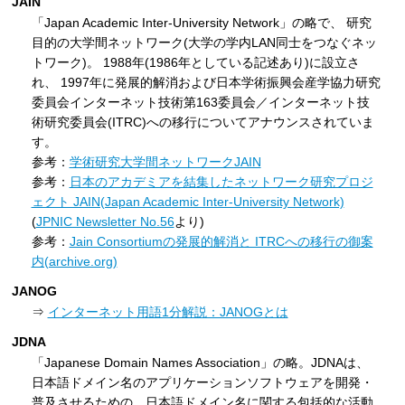
JAIN
「Japan Academic Inter-University Network」の略で、 研究
目的の大学間ネットワーク(大学の学内LAN同士をつなぐネッ
トワーク)。 1988年(1986年としている記述あり)に設立さ
れ、 1997年に発展的解消および日本学術振興会産学協力研究
委員会インターネット技術第163委員会／インターネット技
術研究委員会(ITRC)への移行についてアナウンスされていま
す。
参考：
学術研究大学間ネットワークJAIN
参考：
日本のアカデミアを結集したネットワーク研究プロジ
ェクト JAIN(Japan Academic Inter-University Network)
(
JPNIC Newsletter No.56
より)
参考：
Jain Consortiumの発展的解消と ITRCへの移行の御案
内(archive.org)
JANOG
⇒
インターネット用語1分解説：JANOGとは
JDNA
「Japanese Domain Names Association」の略。JDNAは、
日本語ドメイン名のアプリケーションソフトウェアを開発・
普及させるための、日本語ドメイン名に関する包括的な活動