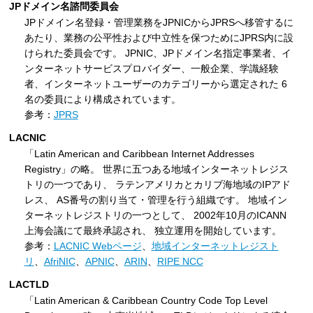
JPドメイン名諮問委員会
JPドメイン名登録・管理業務をJPNICからJPRSへ移管するに
あたり、業務の公平性および中立性を保つためにJPRS内に設
けられた委員会です。 JPNIC、JPドメイン名指定事業者、イ
ンターネットサービスプロバイダー、一般企業、学識経験
者、インターネットユーザーのカテゴリーから選定された 6
名の委員により構成されています。
参考：
JPRS
LACNIC
「Latin American and Caribbean Internet Addresses
Registry」の略。 世界に五つある地域インターネットレジス
トリの一つであり、 ラテンアメリカとカリブ海地域のIPアド
レス、 AS番号の割り当て・管理を行う組織です。 地域イン
ターネットレジストリの一つとして、 2002年10月のICANN
上海会議にて最終承認され、 独立運用を開始しています。
参考：
LACNIC Webページ
、
地域インターネットレジスト
リ
、
AfriNIC
、
APNIC
、
ARIN
、
RIPE NCC
LACTLD
「Latin American & Caribbean Country Code Top Level