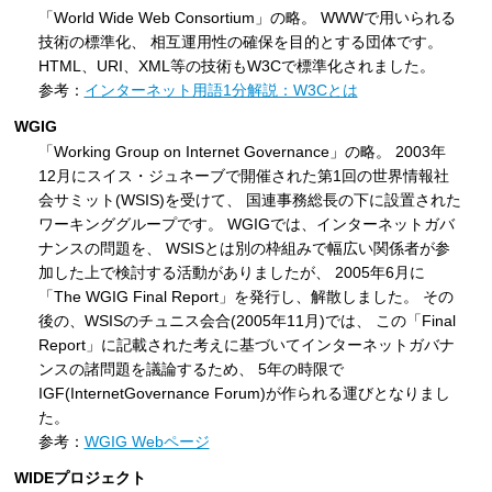
「World Wide Web Consortium」の略。 WWWで用いられる
技術の標準化、 相互運用性の確保を目的とする団体です。
HTML、URI、XML等の技術もW3Cで標準化されました。
参考：
インターネット用語1分解説：W3Cとは
WGIG
「Working Group on Internet Governance」の略。 2003年
12月にスイス・ジュネーブで開催された第1回の世界情報社
会サミット(WSIS)を受けて、 国連事務総長の下に設置された
ワーキンググループです。 WGIGでは、インターネットガバ
ナンスの問題を、 WSISとは別の枠組みで幅広い関係者が参
加した上で検討する活動がありましたが、 2005年6月に
「The WGIG Final Report」を発行し、解散しました。 その
後の、WSISのチュニス会合(2005年11月)では、 この「Final
Report」に記載された考えに基づいてインターネットガバナ
ンスの諸問題を議論するため、 5年の時限で
IGF(InternetGovernance Forum)が作られる運びとなりまし
た。
参考：
WGIG Webページ
WIDEプロジェクト