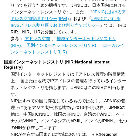
り当てを行うための機構です。 JPNICは、日本国内における
インターネットレジストリです。 また、『
JPNICにおけるア
ドレス空間管理ポリシー(IPv4)
』および 『
JPNICにおける
IPv6アドレス割り振りおよび割り当てポリシー
』では、 IRは
RIR、NIR、LIRと分類しています。
参考：
アドレス空間
、
地域インターネットレジストリ
(RIR)
、
国別インターネットレジストリ(NIR)
、
ローカルイ
ンターネットレジストリ(LIR)
国別インターネットレジストリ (NIR:National Internet
Registry)
国別インターネットレジストリはIPアドレス管理の階層構造
上、 国または地域でIPアドレスの管理を行っているインター
ネットレジストリを指します。 JPNICはこのNIRに相当しま
す。
NIRはすべての国に存在しているものではなく、 APNICの管
理下にあるアジア太平洋地域では2013年6月現在、 JPNICの
他に、中国のCNNIC、韓国のKRNIC、台湾のTWNIC、 ベト
ナムのVNNIC、インドネシアのAPJII、インドのIRINN、 七つ
のNIRが存在しています。
NIRが存在する国または地域においては、 RIR(Regional