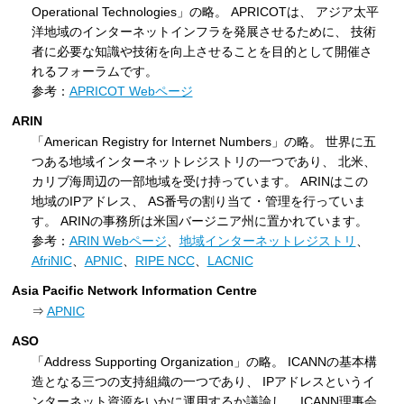
Operational Technologies」の略。 APRICOTは、 アジア太平
洋地域のインターネットインフラを発展させるために、 技術
者に必要な知識や技術を向上させることを目的として開催さ
れるフォーラムです。
参考：
APRICOT Webページ
ARIN
「American Registry for Internet Numbers」の略。 世界に五
つある地域インターネットレジストリの一つであり、 北米、
カリブ海周辺の一部地域を受け持っています。 ARINはこの
地域のIPアドレス、 AS番号の割り当て・管理を行っていま
す。 ARINの事務所は米国バージニア州に置かれています。
参考：
ARIN Webページ
、
地域インターネットレジストリ
、
AfriNIC
、
APNIC
、
RIPE NCC
、
LACNIC
Asia Pacific Network Information Centre
⇒
APNIC
ASO
「Address Supporting Organization」の略。 ICANNの基本構
造となる三つの支持組織の一つであり、 IPアドレスというイ
ンターネット資源をいかに運用するか議論し、 ICANN理事会