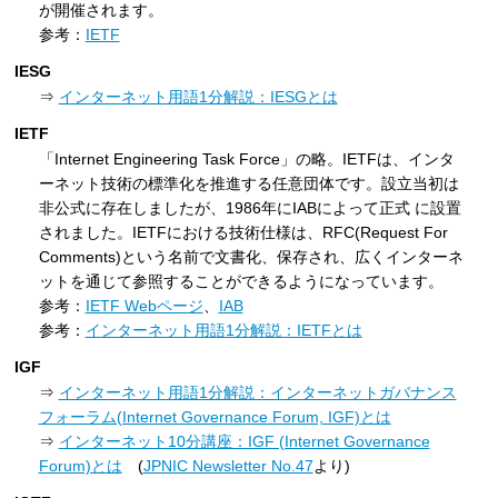
が開催されます。
参考：
IETF
IESG
⇒
インターネット用語1分解説：IESGとは
IETF
「Internet Engineering Task Force」の略。IETFは、インタ
ーネット技術の標準化を推進する任意団体です。設立当初は
非公式に存在しましたが、1986年にIABによって正式 に設置
されました。IETFにおける技術仕様は、RFC(Request For
Comments)という名前で文書化、保存され、広くインターネ
ットを通じて参照することができるようになっています。
参考：
IETF Webページ
、
IAB
参考：
インターネット用語1分解説：IETFとは
IGF
⇒
インターネット用語1分解説：インターネットガバナンス
フォーラム(Internet Governance Forum, IGF)とは
⇒
インターネット10分講座：IGF (Internet Governance
Forum)とは
(
JPNIC Newsletter No.47
より)