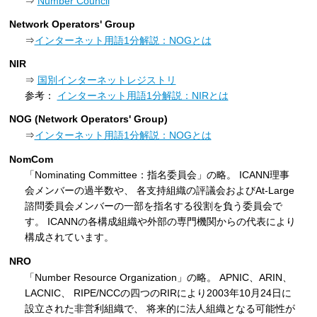
⇒
Number Council
Network Operators' Group
⇒
インターネット用語1分解説：NOGとは
NIR
⇒
国別インターネットレジストリ
参考：
インターネット用語1分解説：NIRとは
NOG (Network Operators' Group)
⇒
インターネット用語1分解説：NOGとは
NomCom
「Nominating Committee：指名委員会」の略。 ICANN理事
会メンバーの過半数や、 各支持組織の評議会およびAt-Large
諮問委員会メンバーの一部を指名する役割を負う委員会で
す。 ICANNの各構成組織や外部の専門機関からの代表により
構成されています。
NRO
「Number Resource Organization」の略。 APNIC、ARIN、
LACNIC、 RIPE/NCCの四つのRIRにより2003年10月24日に
設立された非営利組織で、 将来的に法人組織となる可能性が