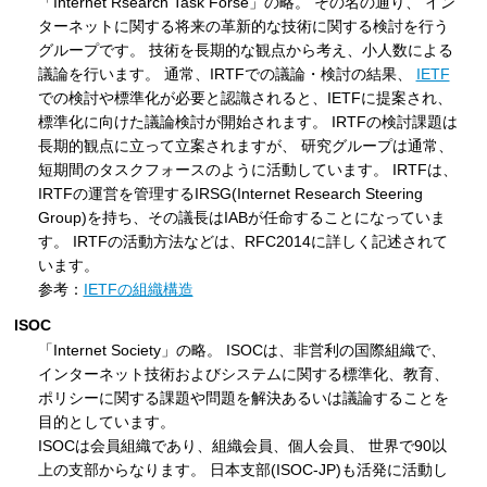
「Internet Rsearch Task Forse」の略。 その名の通り、 イン
ターネットに関する将来の革新的な技術に関する検討を行う
グループです。 技術を長期的な観点から考え、小人数による
議論を行います。 通常、IRTFでの議論・検討の結果、
IETF
での検討や標準化が必要と認識されると、IETFに提案され、
標準化に向けた議論検討が開始されます。 IRTFの検討課題は
長期的観点に立って立案されますが、 研究グループは通常、
短期間のタスクフォースのように活動しています。 IRTFは、
IRTFの運営を管理するIRSG(Internet Research Steering
Group)を持ち、その議長はIABが任命することになっていま
す。 IRTFの活動方法などは、RFC2014に詳しく記述されて
います。
参考：
IETFの組織構造
ISOC
「Internet Society」の略。 ISOCは、非営利の国際組織で、
インターネット技術およびシステムに関する標準化、教育、
ポリシーに関する課題や問題を解決あるいは議論することを
目的としています。
ISOCは会員組織であり、組織会員、個人会員、 世界で90以
上の支部からなります。 日本支部(ISOC-JP)も活発に活動し