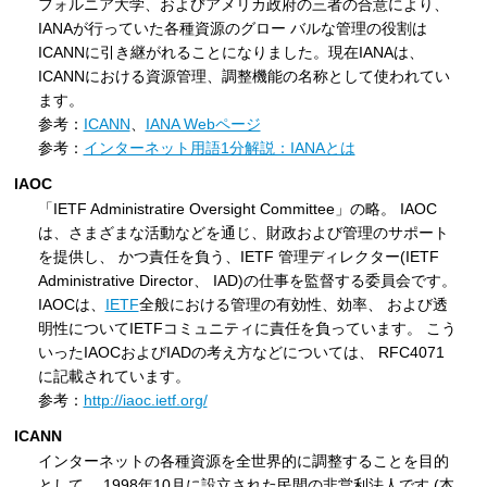
フォルニア大学、およびアメリカ政府の三者の合意により、
IANAが行っていた各種資源のグロー バルな管理の役割は
ICANNに引き継がれることになりました。現在IANAは、
ICANNにおける資源管理、調整機能の名称として使われてい
ます。
参考：
ICANN
、
IANA Webページ
参考：
インターネット用語1分解説：IANAとは
IAOC
「IETF Administratire Oversight Committee」の略。 IAOC
は、さまざまな活動などを通じ、財政および管理のサポート
を提供し、 かつ責任を負う、IETF 管理ディレクター(IETF
Administrative Director、 IAD)の仕事を監督する委員会です。
IAOCは、
IETF
全般における管理の有効性、効率、 および透
明性についてIETFコミュニティに責任を負っています。 こう
いったIAOCおよびIADの考え方などについては、 RFC4071
に記載されています。
参考：
http://iaoc.ietf.org/
ICANN
インターネットの各種資源を全世界的に調整することを目的
として、 1998年10月に設立された民間の非営利法人です (本