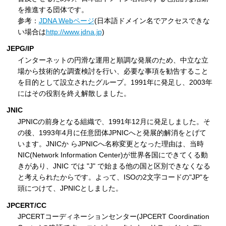
を推進する団体です。
参考：
JDNA Webページ
(日本語ドメイン名でアクセスできな
い場合は
http://www.jdna.jp
)
JEPG/IP
インターネットの円滑な運用と順調な発展のため、中立な立
場から技術的な調査検討を行い、必要な事項を勧告すること
を目的として設立されたグループ。1991年に発足し、2003年
にはその役割を終え解散しました。
JNIC
JPNICの前身となる組織で、1991年12月に発足しました。そ
の後、1993年4月に任意団体JPNICへと発展的解消をとげて
います。JNICか らJPNICへ名称変更となった理由は、当時
NIC(Network Information Center)が世界各国にできてくる動
きがあり、JNIC では "J" で始まる他の国と区別できなくなる
と考えられたからです。よって、ISOの2文字コードの"JP"を
頭につけて、JPNICとしました。
JPCERT/CC
JPCERTコーディネーションセンター(JPCERT Coordination