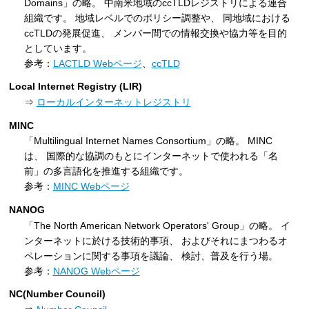
Domains」の略。 中南米地域のccTLDレジストリによる連合
組織です。 地域レベルでのポリシー調整や、 同地域における
ccTLDの発展促進、 メンバー間での情報交換や協力等を目的
としています。
参考：
LACTLD Webページ
、
ccTLD
Local Internet Registry (LIR)
⇒
ローカルインターネットレジストリ
MINC
「Multilingual Internet Names Consortium」の略。 MINC
は、 国際的な協調のもとにインターネットで使われる「名
前」の多言語化を推進する組織です。
参考：
MINC Webページ
NANOG
「The North American Network Operators' Group」の略。 イ
ンターネットに於ける技術的事項、 およびそれにまつわるオ
ペレーションに関する事項を議論、 検討、普及を行う場。
参考：
NANOG Webページ
NC(Number Council)