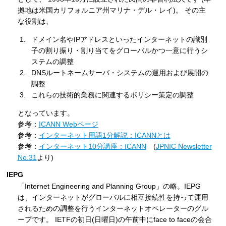
拠地は米国カリフォルニア州マリナ・デル・レイ)。 その主
な役割は、
ドメイン名やIPアドレスといったインターネットの識別
子の割り振り・割り当てをグローバルかつ一意に行うシ
ステムの調整
DNSルートネームサーバ・システムの運用および展開の
調整
これらの技術的業務に関連するポリシー策定の調整
となっています。
参考：
ICANN Webページ
参考：
インターネット用語1分解説：ICANNとは
参考：
インターネット10分講座：ICANN
(
JPNIC Newsletter
No.31
より)
IEPG
「Internet Engineering and Planning Group」の略。IEPG
は、インターネットがグローバルに相互接続性を持って運用
されるための調整を行うインターネットオペレーターのグル
ープです。 IETFの初日(日曜日)の午前中にface to faceの会合