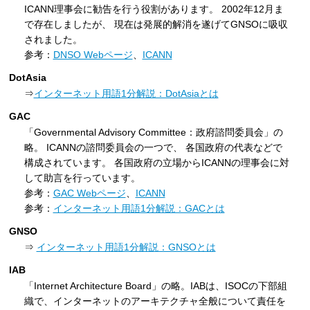
ICANN理事会に勧告を行う役割があります。 2002年12月ま
で存在しましたが、 現在は発展的解消を遂げてGNSOに吸収
されました。
参考：
DNSO Webページ
、
ICANN
DotAsia
⇒
インターネット用語1分解説：DotAsiaとは
GAC
「Governmental Advisory Committee：政府諮問委員会」の
略。 ICANNの諮問委員会の一つで、 各国政府の代表などで
構成されています。 各国政府の立場からICANNの理事会に対
して助言を行っています。
参考：
GAC Webページ
、
ICANN
参考：
インターネット用語1分解説：GACとは
GNSO
⇒
インターネット用語1分解説：GNSOとは
IAB
「Internet Architecture Board」の略。IABは、ISOCの下部組
織で、インターネットのアーキテクチャ全般について責任を