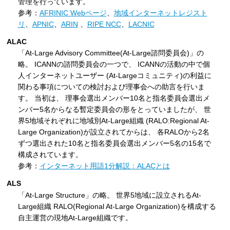
管理を行っています。
参考：
AFRINIC Webページ
、
地域インターネットレジスト
リ
、
APNIC
、
ARIN
、
RIPE NCC
、
LACNIC
ALAC
「At-Large Advisory Committee(At-Large諮問委員会)」の
略。 ICANNの諮問委員会の一つで、 ICANNの活動の中で個
人インターネットユーザー (At-Largeコミュニティ)の利益に
関わる事項についての検討および理事会への助言を行いま
す。 当初は、 理事会選出メンバー10名と指名委員会選出メ
ンバー5名からなる暫定委員会の形をとっていましたが、 世
界5地域それぞれに地域別At-Large組織 (RALO:Regional At-
Large Organization)が設立されてからは、 各RALOから2名
ずつ選出された10名と指名委員会選出メンバー5名の15名で
構成されています。
参考：
インターネット用語1分解説：ALACとは
ALS
「At-Large Structure」の略。 世界5地域に設立されるAt-
Large組織 RALO(Regional At-Large Organization)を構成する
自主運営の現地At-Large組織です。