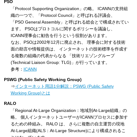
PSO
「Protocol Supporting Organization」の略。 ICANNの支持組
織の一つで、「Protocol Council」と呼ばれる評議会、
「PSO General Assembly」と呼ばれる総会とで構成されてい
ます。 PSOはプロトコルに関するポリシーを議論し、
ICANN理事会に勧告を行うという役割があります。
なお、PSOは2002年12月に廃止され、 理事会に対する技術
面の助言や情報提供は、 インターネットの技術標準を作成す
る複数の組織の代表からなる 「技術リエゾングループ
(Technical Liaison Group: TLG)」が行っています。
参考：
ICANN
PSWG (Public Safety Working Group)
⇒
インターネット用語1分解説：PSWG (Public Safety
Working Group)とは
RALO
「Regional At-Large Organization：地域別At-Large組織」の
略。 個人インターネットユーザーがICANNプロセスに参加す
るための枠組み。 RALO は、 さらに複数の自主運営の現地
At-Large組織(ALS：At-Large Structure)により構成されるこ