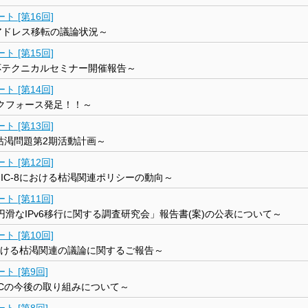
 [第16回]
v4アドレス移転の議論状況～
 [第15回]
応テクニカルセミナー開催報告～
 [第14回]
クフォース発足！！～
 [第13回]
庫枯渇問題第2期活動計画～
 [第12回]
friNIC-8における枯渇関連ポリシーの動向～
 [第11回]
なIPv6移行に関する調査研究会」報告書(案)の公表について～
 [第10回]
における枯渇関連の議論に関するご報告～
ト [第9回]
Cの今後の取り組みについて～
ト [第8回]