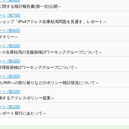
に関する検討報告書(第一次)公開～
ト [第7回]
07ワークショップ「IPv4アドレス在庫枯渇問題を見通す」レポート～
ト [第6回]
サマリー～
ト [第5回]
アドレス在庫枯渇の克服策検討ワーキンググループについて～
ト [第4回]
ス管理政策検討ワーキンググループについて～
ト [第3回]
AからRIRへの割り振りなどのポリシー検討状況について～
ト [第2回]
関係するアドレスポリシー提案～
ト [第1回]
連レポート発行にあたって～