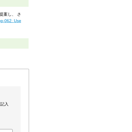
lを提案し、 さ
op-062: Use
ご記入