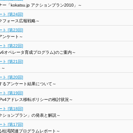
kokatsu.jp アクションプラン2010」～
 [第24回]
クフォース広報戦略～
 [第23回]
来場者アンケート～
 [第22回]
Pv6オペレータ育成プログラム)のご案内～
 [第21回]
ト～
 [第20回]
関するアンケート結果について～
 [第19回]
Pv4アドレス移転ポリシーの検討状況～
 [第18回]
アクションプラン」の発表と解説～
 [第17回]
8における枯渇関連プログラムレポート～