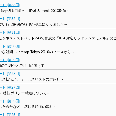
 [第33回]
切る目前の、IPv6 Summit 2010開催～
 [第32回]
ていればIPv6の取得が簡単になりました～
 [第31回]
ビジネステストベッドWGで作成の「IPv6対応リファレンスモデル」の
 [第30回]
問 ～Interop Tokyo 2010のブースから～
 [第29回]
ド)のご紹介とご利用に向けて～
 [第28回]
ービス状況と、サービスリストのご紹介～
 [第27回]
？ 移転ポリシー報道について～
 [第26回]
残した余波などに感じる時間の流れ～
 [第25回]