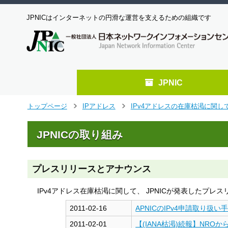
JPNICはインターネットの円滑な運営を支えるための組織です
JPNIC
メ
トップページ
IPアドレス
IPv4アドレスの在庫枯渇に関し
>
>
イ
ン
JPNICの取り組み
コ
ン
テ
ン
プレスリリースとアナウンス
ツ
へ
IPv4アドレス在庫枯渇に関して、 JPNICが発表したプレ
ジ
ャ
2011-02-16
APNICのIPv4申請取り
ン
2011-02-01
【(IANA枯渇)続報】NR
プ