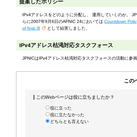
提案したポリシー
IPv4アドレスをどのように分配し、 運用していくのか。 JPNICは20
らに2007年9月6日のAPNIC 24においては
Countdown Polic
of final /8
として結実しました。
IPv4アドレス枯渇対応タスクフォース
JPNICはIPv4アドレス枯渇対応タスクフォースの活動に参
この
このWebページは役に立ちましたか？
役に立った
役に立たなかった
どちらとも言えない