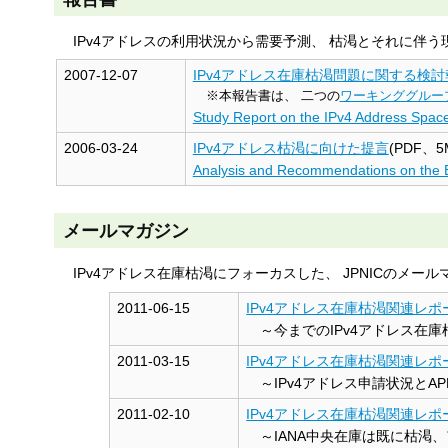
IPv4アドレスの利用状況から需要予測、 枯渇とそれに伴
2007-12-07
IPv4アドレス在庫枯渇問題に関する検討
※本報告書は、 二つの
ワーキンググルー
Study Report on the IPv4 Address Space
2006-03-24
IPv4アドレス枯渇に向けた提言
(PDF、5
Analysis and Recommendations on the E
メールマガジン
IPv4アドレス在庫枯渇にフォーカスした、 JPNICのメー
2011-06-15
IPv4アドレス在庫枯渇関連レポー
～今までのIPv4アドレス在
2011-03-15
IPv4アドレス在庫枯渇関連レポート
～IPv4アドレス申請状況とAP
2011-02-10
IPv4アドレス在庫枯渇関連レポート
～IANA中央在庫は既に枯渇、