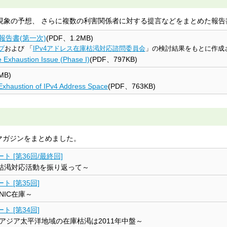
う現象の予想、 さらに複数の利害関係者に対する提言などをまとめた報告
報告書(第一次)
(PDF、1.2MB)
プ
および 「
IPv4アドレス在庫枯渇対応諮問委員会
」の検討結果をもとに作成
 Exhaustion Issue (Phase I)
(PDF、797KB)
MB)
xhaustion of IPv4 Address Space
(PDF、763KB)
ルマガジンをまとめました。
ト [第36回/最終回]
庫枯渇対応活動を振り返って～
 [第35回]
NIC在庫～
 [第34回]
アジア太平洋地域の在庫枯渇は2011年中盤～