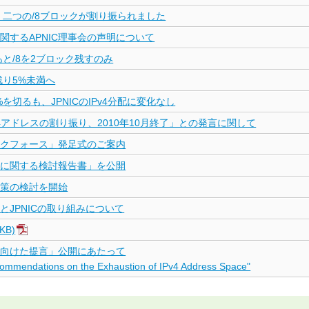
へ、二つの/8ブロックが割り振られました
に関するAPNIC理事会の声明について
、あと/8を2ブロック残すのみ
、残り5%未満へ
0%を切るも、JPNICのIPv4分配に変化なし
v4アドレスの割り振り、2010年10月終了」との発言に関して
タスクフォース」発足式のご案内
問題に関する検討報告書」を公開
応策の検討を開始
とJPNICの取り組みについて
KB)
渇に向けた提言」公開にあたって
commendations on the Exhaustion of IPv4 Address Space"