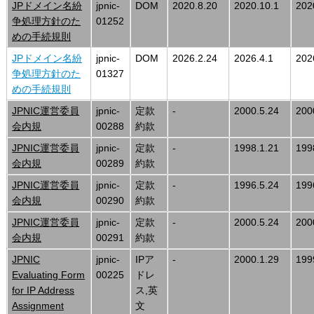
JPドメイン名紛
jpnic-
DOM
2020.8.20
2020.10.1
202
争処理方針のた
01252
めの手続規則
JPドメイン名紛
jpnic-
DOM
2026.2.24
2026.4.1
202
争処理方針のた
01327
めの手続規則
JPNIC運営委員
jpnic-
定款
-
2000.5.24
200
会内規
00288
約款
JPNIC運営委員
jpnic-
定款
-
1998.1.21
199
会内規
00289
約款
JPNIC運営委員
jpnic-
定款
-
1996.5.24
199
会内規
00290
約款
JPNIC運営委員
jpnic-
定款
-
2000.5.24
200
会内規
00291
約款
JPNIC
jpnic-
IPア
-
2000.1.29
199
Evaluating Form
00225
ドレ
for IP Address
ス,英
Assignment
文