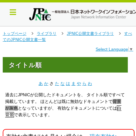
メ
トップページ
ライブラリ
JPNIC公開文書ライブラリ
すべ
＞
＞
＞
イ
てのJPNIC公開文書一覧
ン
Select Language
▼
コ
ン
テ
タイトル順
ン
ツ
へ
あ
か
さ
た
な
は
ま
や
ら
わ
ジ
ャ
過去にJPNICが公開したドキュメントを、 タイトル順ですべて
ン
掲載しています。 ほとんどは既に無効なドキュメントで
背景
プ
が灰色
となっていますが、 有効なドキュメントについては
白
す
背景
で表示しています。
る