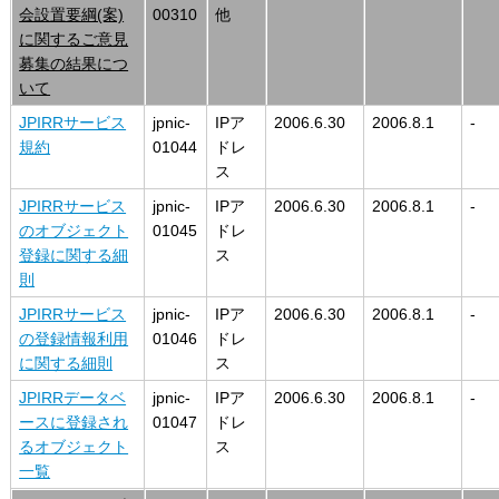
会設置要綱(案)
00310
他
に関するご意見
募集の結果につ
いて
JPIRRサービス
jpnic-
IPア
2006.6.30
2006.8.1
-
規約
01044
ドレ
ス
JPIRRサービス
jpnic-
IPア
2006.6.30
2006.8.1
-
のオブジェクト
01045
ドレ
登録に関する細
ス
則
JPIRRサービス
jpnic-
IPア
2006.6.30
2006.8.1
-
の登録情報利用
01046
ドレ
に関する細則
ス
JPIRRデータベ
jpnic-
IPア
2006.6.30
2006.8.1
-
ースに登録され
01047
ドレ
るオブジェクト
ス
一覧