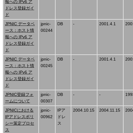
報への IPv6 ア
ドレス登録ガイ
ド
JPNIC データベ
jpnic-
DB
-
2001.4.1
200
ース：ホスト情
00244
報への IPv6 ア
ドレス登録ガイ
ド
JPNIC データベ
jpnic-
DB
-
2001.4.1
200
ース：ホスト情
00245
報への IPv6 ア
ドレス登録ガイ
ド
JPNIC登録フォ
jpnic-
DB
-
-
199
ームについて
00307
JPNICにおける
jpnic-
IPア
2004.10.15
2004.11.15
200
IPアドレスポリ
00962
ドレ
シー策定プロセ
ス
ス