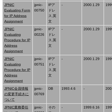
JPNIC
jpnic-
IPア
-
2000.1.29
199
Evaluating Form
00750
ドレ
for IP Address
ス,英
Assignment
文
JPNIC
jpnic-
IPア
-
2000.1.29
199
Evaluating
00226
ドレ
Procedure for IP
ス,英
Address
文
Assignment
JPNIC
jpnic-
IPア
-
2000.1.29
199
Evaluating
00751
ドレ
Procedure for IP
ス,英
Address
文
Assignment
JPNIC会員情報
jpnic-
DB
1993.4.6
-
200
の変更手続きに
00769
ついて
JPNIC業務委任
jpnic-
その
-
1999.6.16
199