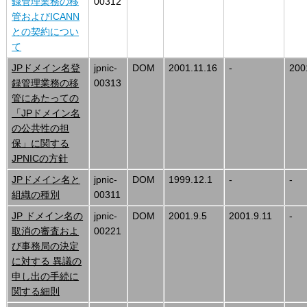
録管理業務の移
00312
管およびICANN
との契約につい
て
JPドメイン名登
jpnic-
DOM
2001.11.16
-
200
録管理業務の移
00313
管にあたっての
「JPドメイン名
の公共性の担
保」に関する
JPNICの方針
JPドメイン名と
jpnic-
DOM
1999.12.1
-
-
組織の種別
00311
JP ドメイン名の
jpnic-
DOM
2001.9.5
2001.9.11
-
取消の審査およ
00221
び事務局の決定
に対する 異議の
申し出の手続に
関する細則