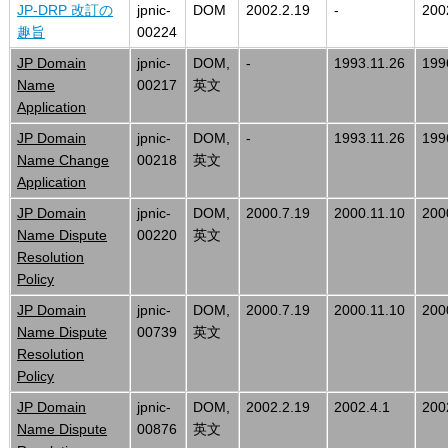
JP-DRP 改訂の
jpnic-
DOM
2002.2.19
-
200
趣旨
00224
JP Domain
jpnic-
DOM,
-
1993.11.26
199
Name
00217
英文
Application
JP Domain
jpnic-
DOM,
-
1993.11.26
199
Name Change
00218
英文
Application
JP Domain
jpnic-
DOM,
2000.7.19
2000.11.10
200
Name Dispute
00220
英文
Resolution
Policy
JP Domain
jpnic-
DOM,
2000.7.19
2000.11.10
200
Name Dispute
00739
英文
Resolution
Policy
JP Domain
jpnic-
DOM,
2002.2.19
2002.4.1
200
Name Dispute
00876
英文