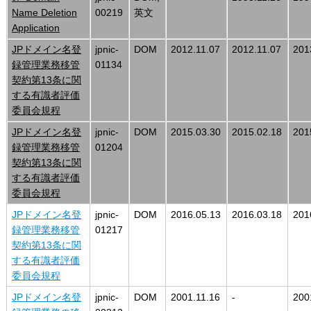
Name Deletion
00219
英文
Application
JPドメイン名登
jpnic-
DOM
2012.11.07
2012.11.07
201
録管理業務移管
01134
契約第13条に関
する有識者評価
委員会規程
JPドメイン名登
jpnic-
DOM
2015.03.30
2015.02.18
201
録管理業務移管
01204
契約第13条に関
する有識者評価
委員会規程
JPドメイン名登
jpnic-
DOM
2016.05.13
2016.03.18
201
録管理業務移管
01217
契約第13条に関
する有識者評価
委員会規程
JPドメイン名登
jpnic-
DOM
2001.11.16
-
200