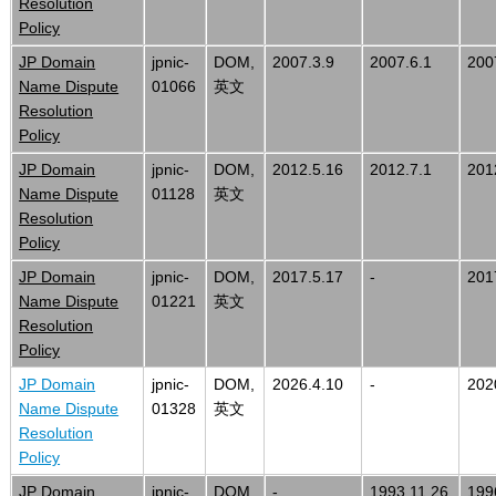
Resolution
Policy
JP Domain
jpnic-
DOM,
2007.3.9
2007.6.1
200
Name Dispute
01066
英文
Resolution
Policy
JP Domain
jpnic-
DOM,
2012.5.16
2012.7.1
201
Name Dispute
01128
英文
Resolution
Policy
JP Domain
jpnic-
DOM,
2017.5.17
-
201
Name Dispute
01221
英文
Resolution
Policy
JP Domain
jpnic-
DOM,
2026.4.10
-
202
Name Dispute
01328
英文
Resolution
Policy
JP Domain
jpnic-
DOM,
-
1993.11.26
199