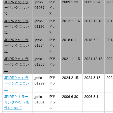
JPIRRとのミラ
jpnic-
IPア
2009.1.23
2009.2.24
200
ーリングについ
01087
ドレ
て
ス
JPIRRとのミラ
jpnic-
IPア
2012.11.16
2012.12.18
201
ーリングについ
01130
ドレ
て
ス
JPIRRとのミラ
jpnic-
IPア
2018.6.1
2018.7.2
201
ーリングについ
01234
ドレ
て
ス
JPIRRとのミラ
jpnic-
IPア
2021.11.15
2021.12.15
202
ーリングについ
01263
ドレ
て
ス
JPIRRとのミラ
jpnic-
IPア
2024.2.15
2024.3.18
202
ーリングについ
01297
ドレ
て
ス
JPIRRとミラー
jpnic-
IPア
2006.6.30
2006.8.1
-
リングを行う条
01051
ドレ
件について
ス