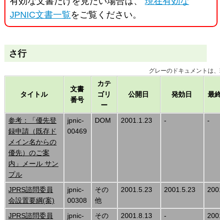
有効な文書だけを見たい場合は、
現在有効な
JPNIC文書一覧
をご覧ください。
さ行
グレーのドキュメントは、
カテ
文書
タイトル
ゴリ
公開日
発効日
最
番号
ー
参考：「優先登
jpnic-
DOM
2001.1.23
-
-
録申請（既存ド
00469
メイン名からの
優先）のご案
内」メール サン
プル
JPRS諮問委員
jpnic-
その
2001.5.23
2001.5.23
200
会設置要綱(案)
00308
他
JPRS諮問委員
jpnic-
その
2001.8.13
-
200