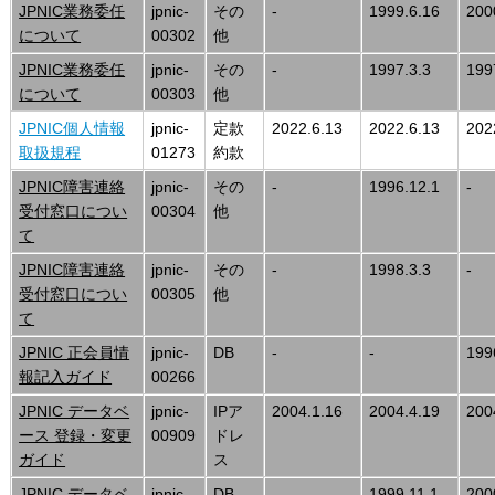
JPNIC業務委任
jpnic-
その
-
1999.6.16
200
について
00302
他
JPNIC業務委任
jpnic-
その
-
1997.3.3
199
について
00303
他
JPNIC個人情報
jpnic-
定款
2022.6.13
2022.6.13
202
取扱規程
01273
約款
JPNIC障害連絡
jpnic-
その
-
1996.12.1
-
受付窓口につい
00304
他
て
JPNIC障害連絡
jpnic-
その
-
1998.3.3
-
受付窓口につい
00305
他
て
JPNIC 正会員情
jpnic-
DB
-
-
199
報記入ガイド
00266
JPNIC データベ
jpnic-
IPア
2004.1.16
2004.4.19
200
ース 登録・変更
00909
ドレ
ガイド
ス
JPNIC データベ
jpnic-
DB
-
1999.11.1
200